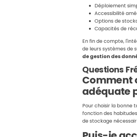
Déploiement simpl
Accessibilité amé
Options de stocka
Capacités de réc
En fin de compte, l'int
de leurs systèmes de su
de gestion des donn
Questions F
Comment ch
adéquate p
Pour choisir la bonne t
fonction des habitudes 
de stockage nécessaire
Puis-je ac