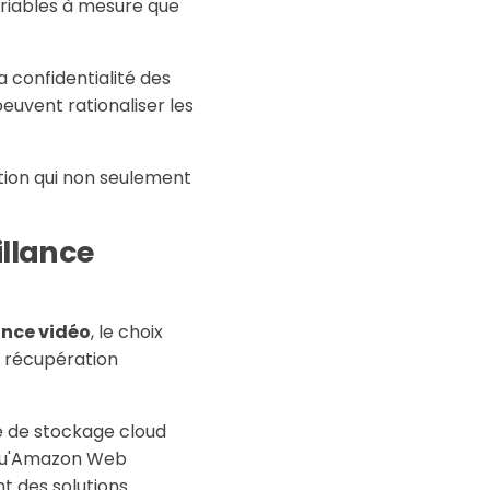
riables à mesure que
a confidentialité des
euvent rationaliser les
tion qui non seulement
illance
ance vidéo
, le choix
e récupération
re de stockage cloud
s qu'Amazon Web
t des solutions