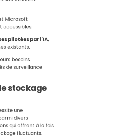
t Microsoft
t accessibles.
es pilotées par l'IA
,
es existants.
leurs besoins
tés de surveillance
 de stockage
essite une
armi divers
ns qui offrent à la fois
ockage fluctuants.