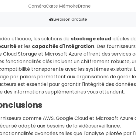
Caméra
Carte Mémoire
Drone
Livraison Gratuite
idéo efficace, les solutions de
stockage cloud
idéales do
écurité
et les
capacités d'intégration
. Des fournisse
 Cloud Storage et Microsoft Azure offrent des services 
Les fonctionnalités clés incluent un chiffrement robuste, u
compatibilité transparente avec les systèmes existants. Le
kage par paliers permettent aux organisations de gérer l
acteurs est essentiel pour garantir l'intégrité des donnée
que des informations supplémentaires vous attendent.
conclusions
ournisseurs comme AWS, Google Cloud et Microsoft Azure 
sécurisé adapté aux besoins de la vidéosurveillance.
ctionnalités avancées telles que l'analyse pilotée par l'I