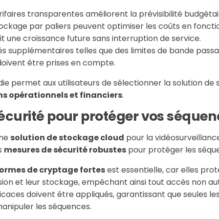
ifaires transparentes améliorent la prévisibilité budgétai
ckage par paliers peuvent optimiser les coûts en fonction 
it une croissance future sans interruption de service.
és supplémentaires telles que des limites de bande passa
oivent être prises en compte.
e permet aux utilisateurs de sélectionner la solution de 
ns opérationnels et financiers
.
écurité pour protéger vos séquen
une
solution de stockage cloud
pour la vidéosurveillance,
es
mesures de sécurité robustes
pour protéger les séque
ormes de cryptage fortes
est essentielle, car elles pr
ion et leur stockage, empêchant ainsi tout accès non auto
icaces doivent être appliqués, garantissant que seules l
manipuler les séquences.