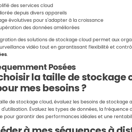
ifié des services cloud
liorée depuis divers appareils
ge évolutives pour s'adapter à la croissance
upération des données améliorées
égration des solutions de stockage cloud permet aux organ
rveillance vidéo tout en garantissant flexibilité et contrô
ées
.
réquemment Posées
oisir la taille de stockage 
our mes besoins ?
aille de stockage cloud, évaluez les besoins de stockage a
d'utilisation. Évaluez les types de données, la fréquence 
 pour garantir des performances idéales et une rentabili
céder à mes séquences à dis